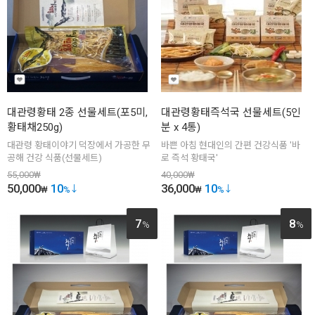
대관령황태 2종 선물세트(포5미,
대관령황태즉석국 선물세트(5인
황태채250g)
분 x 4통)
대관령 황태이야기 덕장에서 가공한 무
바쁜 아침 현대인의 간편 건강식품 '바
공해 건강 식품(선물세트)
로 즉석 황태국'
55,000
₩
40,000
₩
50,000
10
36,000
10
₩
%
₩
%
7
8
%
%