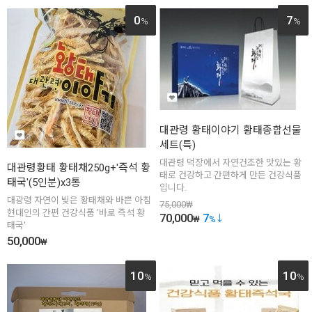
0
7
%
%
대관령 황태이야기 황태종합선물
세트(특)
대관령 덕장에서 자연건조한 맛있는 황
대관령황태 황태채250g+'즉석 황
태로 건강하고 간편하게 만든 건강식품
태국'(5인분)x3통
입니다.
대광령 자연이 빚은 황태채와 바쁜 아침
75,000
₩
현대인의 간편 건강식품 '바로 즉석 황
70,000
7
₩
%
태국'
50,000
₩
10
10
%
%