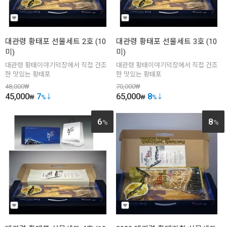
대관령 황태포 선물세트 2호 (10
대관령 황태포 선물세트 3호 (10
미)
미)
대관령 황태이야기덕장에서 직접 건조
대관령 황태이야기덕장에서 직접 건조
한 맛있는 황태포
한 맛있는 황태포
48,000
₩
70,000
₩
45,000
7
65,000
8
₩
%
₩
%
6
8
%
%