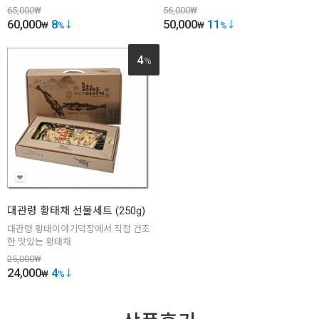
65,000
₩
56,000
₩
60,000
8
50,000
11
₩
%
₩
%
4
%
대관령 황태채 선물세트 (250g)
대관령 황태이야기덕장에서 직접 건조
한 맛있는 황태채
25,000
₩
24,000
4
₩
%