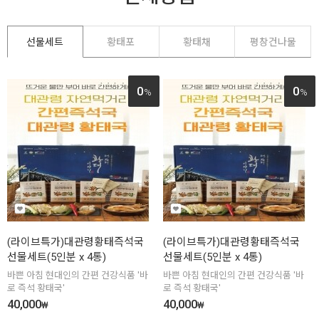
선물세트
황태포
황태채
평창건나물
0
0
%
%
(라이브특가)대관령황태즉석국
(라이브특가)대관령황태즉석국
선물세트(5인분 x 4통)
선물세트(5인분 x 4통)
바쁜 아침 현대인의 간편 건강식품 '바
바쁜 아침 현대인의 간편 건강식품 '바
로 즉석 황태국'
로 즉석 황태국'
40,000
40,000
₩
₩