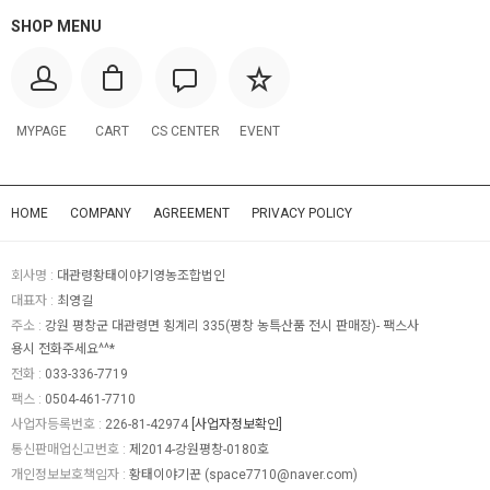
SHOP MENU
MYPAGE
CART
CS CENTER
EVENT
HOME
COMPANY
AGREEMENT
PRIVACY POLICY
회사명 :
대관령황태이야기영농조합법인
대표자 :
최영길
주소 :
강원 평창군 대관령면 횡계리 335(평창 농특산품 전시 판매장)- 팩스사
용시 전화주세요^^*
전화 :
033-336-7719
팩스 :
0504-461-7710
사업자등록번호 :
226-81-42974
[사업자정보확인]
통신판매업신고번호 :
제2014-강원평창-0180호
개인정보보호책임자 :
황태이야기꾼 (
space7710@naver.com
)