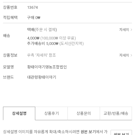
상품번호
13674
적립혜택
구매
0₩
택배(
주문 시 결제
)
자세히
배송
4,000₩
(100,000₩ 이상 무료)
추가배송비
5,000₩
(도서산간지역)
상품정보
우측 '자세히' 참조
자세히
모델명
황태이야기영농조합법인
브랜드
대관령황태이야기
상세설명
상품후기
상품문의
교환/반품/
배송
상세설명 이미지를 자유롭게 확대/축소하시려면
원본 보기
에서 가
원본 보기