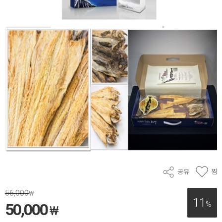
공유
찜
56,000
₩
11
%
50,000
₩